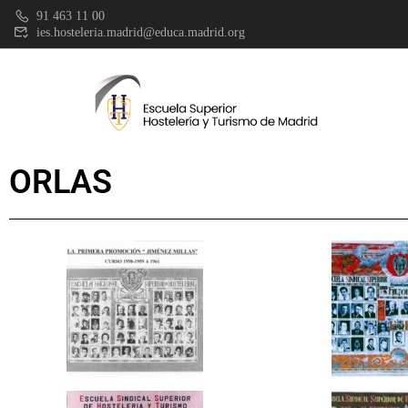
91 463 11 00
ies.hosteleria.madrid@educa.madrid.org
ORLAS